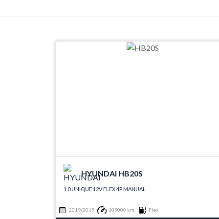
HYUNDAI HB20S
1.0 UNIQUE 12V FLEX 4P MANUAL
2019/2019
109000 km
Flex